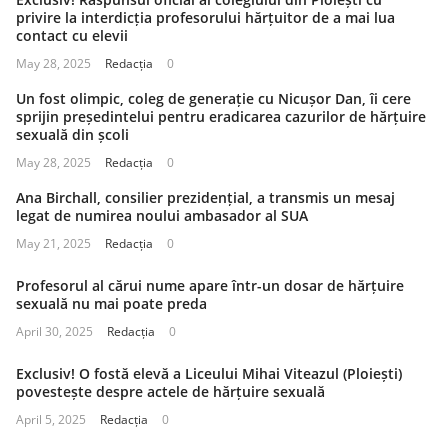
privire la interdicția profesorului hărțuitor de a mai lua
contact cu elevii
May 28, 2025
Redacția
0
Un fost olimpic, coleg de generație cu Nicușor Dan, îi cere
sprijin președintelui pentru eradicarea cazurilor de hărțuire
sexuală din școli
May 28, 2025
Redacția
0
Ana Birchall, consilier prezidențial, a transmis un mesaj
legat de numirea noului ambasador al SUA
May 21, 2025
Redacția
0
Profesorul al cărui nume apare într-un dosar de hărțuire
sexuală nu mai poate preda
April 30, 2025
Redacția
0
Exclusiv! O fostă elevă a Liceului Mihai Viteazul (Ploiești)
povestește despre actele de hărțuire sexuală
April 5, 2025
Redacția
0