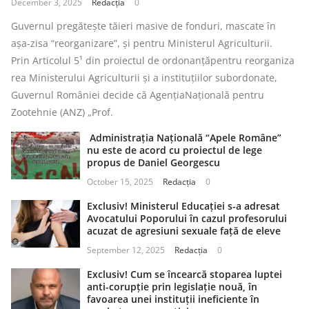
December 3, 2025
Redacția
0
Guvernul pregătește tăieri masive de fonduri, mascate în
așa-zisa “reorganizare”, și pentru Ministerul Agriculturii.
Prin Articolul 5¹ din proiectul de ordonanțăpentru reorganiza
rea Ministerului Agriculturii și a instituțiilor subordonate,
Guvernul României decide că AgențiaNațională pentru
Zootehnie (ANZ) „Prof.
Administrația Națională “Apele Române”
nu este de acord cu proiectul de lege
propus de Daniel Georgescu
October 15, 2025
Redacția
0
Exclusiv! Ministerul Educației s-a adresat
Avocatului Poporului în cazul profesorului
acuzat de agresiuni sexuale față de eleve
September 12, 2025
Redacția
0
Exclusiv! Cum se încearcă stoparea luptei
anti-corupție prin legislație nouă, în
favoarea unei instituții ineficiente în