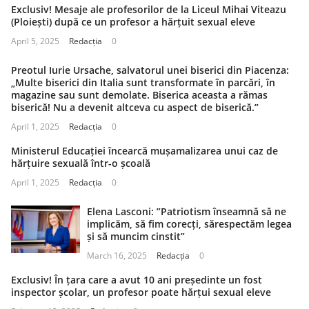
Exclusiv! Mesaje ale profesorilor de la Liceul Mihai Viteazu
(Ploiești) după ce un profesor a hărțuit sexual eleve
April 5, 2025
Redacția
0
Preotul Iurie Ursache, salvatorul unei biserici din Piacenza:
„Multe biserici din Italia sunt transformate în parcări, în
magazine sau sunt demolate. Biserica aceasta a rămas
biserică! Nu a devenit altceva cu aspect de biserică.”
April 1, 2025
Redacția
0
Ministerul Educației încearcă mușamalizarea unui caz de
hărțuire sexuală într-o școală
April 1, 2025
Redacția
0
Elena Lasconi: ”Patriotism înseamnă să ne
implicăm, să fim corecți, sărespectăm legea
și să muncim cinstit”
March 16, 2025
Redacția
0
Exclusiv! În țara care a avut 10 ani președinte un fost
inspector școlar, un profesor poate hărțui sexual eleve