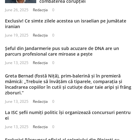
combaterea corupției
June 26, 2025
Redacția
0
Exclusiv! Ce simte zilele acestea un israelian pe jumătate
iranian
June 19, 2025
Redacția
0
Șeful din Jandarmerie pus sub acuzare de DNA are un
parcurs profesional care miroase a pește
June 13, 2025
Redacția
0
Greta Bernad (fostă Niță), prim-balerină și în premieră
mămică: „Trebuie să învățăm că tiparele, comparația și
încadrarea copiilor în cutii și cutiuțe doar taie aripi și frâng
zboruri.”
June 13, 2025
Redacția
0
La ISC șefii numiți politic își organizează concursuri pentru
ei
June 13, 2025
Redacția
0
Exclusiv! Răspunsul oficial al colegiului din Ploiești cu