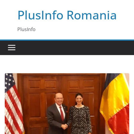
Skip
PlusInfo Romania
to
content
PlusInfo