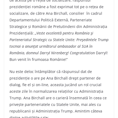
de acesta pe o rețea de socializare, răspunsul
prezidenției române a fost exprimat tot pe o rețea de
socializare, de către Ana Birchall, consilier în cadrul
Departamentului Politică Externă, Parteneriate
Strategice și Românii de Pretutindeni din Administrația
Prezidențială:
„Veste excelentă pentru România şi
Parteneriatul Strategic cu Statele Unite: Preşedintele Trump
tocmai a anunţat următorul ambasador al SUA în
România, domnul Darryl Nirenberg! Congratulation
Darryl!
Bun venit în frumoasa Românie!”
Nu este deloc întâmplător că răspunsul dat de
prezidenție o are pe Ana Birchall drept partener de
dialog, fie el și on-line, aceasta jucând un rol crucial
aceste zile în normalizarea relațiilor cu Administrația
Trump. Ana Birchall are o carieră însemnată în ceea ce
privește parteneriatele cu Statele Unite, mai ales cu
republicanii și Administrația Trump. Amintim câteva
dintre activitățile sale: