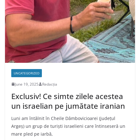
UNCATEGORIZED
June 19, 2025
Redacția
Exclusiv! Ce simte zilele acestea
un israelian pe jumătate iranian
Luni am întâlnit în Cheile Dâmbovicioarei (județul
Argeș) un grup de turiști israelieni care întinseseră un
mare pled pe iarbă,