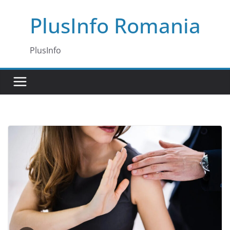
Skip
PlusInfo Romania
to
content
PlusInfo