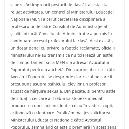
și adresări improprii posturii de dascăl, acesta și-a
reluat activitatea. Un control al Ministerului Educației
Naționale (MEN) a cerut cercetarea disciplinară a
profesorului de către Consiliul de Administrație al
școlii. Întrucât Consiliul de Administrație a permis în
continuare accesul profesorului la clasă, deși există și
un dosar penal cu privire la faptele reclamate, oficialii
ministerului ne-au transmis că nu tolerează un astfel
de comportament și că MEN s-a adresat Avocatului
Poporului pentru o anchetă. Din cuprinsul cererii către
Avocatul Poporului se desprinde clar riscul pe care îl
presupune asupra psihicului elevilor un profesor
acuzat de hărțuire sexuală. Din păcate, și pentru astfel
de situații, cei care ar trebui să stopeze imediat
producerea unor noi incidente, ce au în vedere copii,
acționează cu lentoare. Publicăm mai jos solicitarea
Ministerului Educației Naționale către Avocatul
Poporului, semnalând că este o premieră în acest sens.