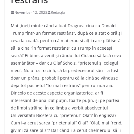
November 12, 2023
Redacția
Mai țineți minte când a luat Dragnea cina cu Donald
Trump “într-un format restrâns”, după ce a stat o oră și
ceva la coadă, pentru că mai erau și alții care plătiseră
să ia cina “în format restrâns” cu Trump în aceeași
seară? Ei bine, a venit și rândul lui Ciolacu să facă ceva
asemănător – dar cu Olaf Scholz, “prietenul și colegul
meu”. Nu a fost o cină, că la predecesorul său – a fost
doar un prânz, probabil pentru că la cină se vânduse
deja tot pachetul “format restrâns” pentru ziua aia.
Dincolo de aceste aspecte organizatorice, ar fi
interesant de analizat puțin, foarte puțin, și pe partea
de limbi străine. În ce limba a vorbit absolventul
Universității Biosfera cu “prietenul” Olaf? În engleză?
Cum i-a cerut sarea “prietenului” Olaf? “Olaf, mai frend,
giv mi ză sare pliz”? Dar când i-a cerut chelnerului să îi