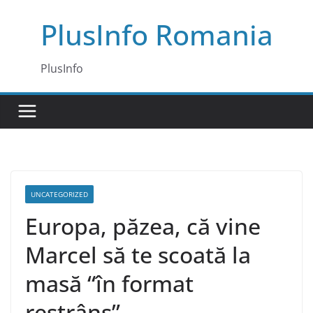
Skip
PlusInfo Romania
to
content
PlusInfo
UNCATEGORIZED
Europa, păzea, că vine
Marcel să te scoată la
masă “în format
restrâns”