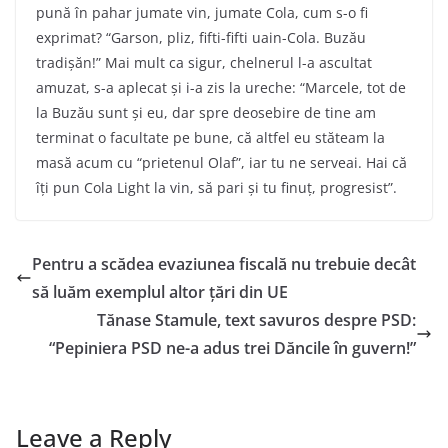
pună în pahar jumate vin, jumate Cola, cum s-o fi
exprimat? “Garson, pliz, fifti-fifti uain-Cola. Buzău
tradișăn!” Mai mult ca sigur, chelnerul l-a ascultat
amuzat, s-a aplecat și i-a zis la ureche: “Marcele, tot de
la Buzău sunt și eu, dar spre deosebire de tine am
terminat o facultate pe bune, că altfel eu stăteam la
masă acum cu “prietenul Olaf”, iar tu ne serveai. Hai că
îți pun Cola Light la vin, să pari și tu finuț, progresist”.
Pentru a scădea evaziunea fiscală nu trebuie decât
să luăm exemplul altor țări din UE
Tănase Stamule, text savuros despre PSD:
“Pepiniera PSD ne-a adus trei Dăncile în guvern!”
Leave a Reply