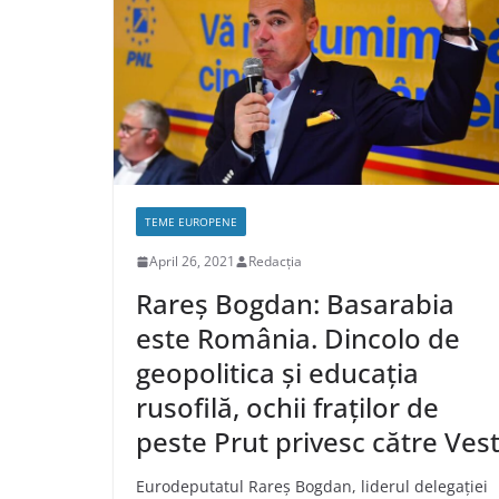
TEME EUROPENE
April 26, 2021
Redacția
Rareș Bogdan: Basarabia
este România. Dincolo de
geopolitica și educația
rusofilă, ochii fraților de
peste Prut privesc către Ves
Eurodeputatul Rareș Bogdan, liderul delegației