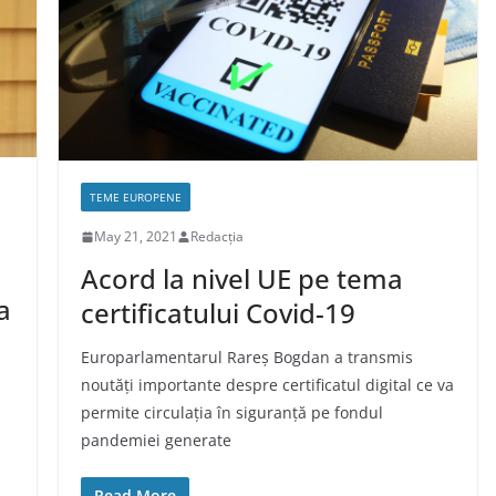
TEME EUROPENE
May 21, 2021
Redacția
Acord la nivel UE pe tema
a
certificatului Covid-19
Europarlamentarul Rareș Bogdan a transmis
noutăți importante despre certificatul digital ce va
permite circulația în siguranță pe fondul
pandemiei generate
Read More