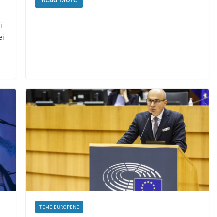
i
ei
TEME EUROPENE