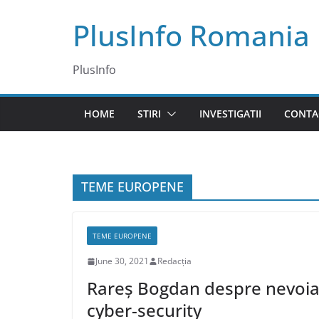
Skip
PlusInfo Romania
to
content
PlusInfo
HOME
STIRI
INVESTIGATII
CONTA
TEME EUROPENE
TEME EUROPENE
June 30, 2021
Redacția
Rareș Bogdan despre nevoia u
cyber-security