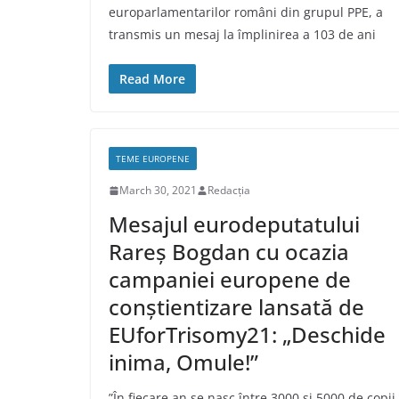
europarlamentarilor români din grupul PPE, a
transmis un mesaj la împlinirea a 103 de ani
Read More
TEME EUROPENE
March 30, 2021
Redacția
Mesajul eurodeputatului
Rareș Bogdan cu ocazia
campaniei europene de
conștientizare lansată de
EUforTrisomy21: „Deschide
inima, Omule!”
”În fiecare an se nasc între 3000 și 5000 de copii