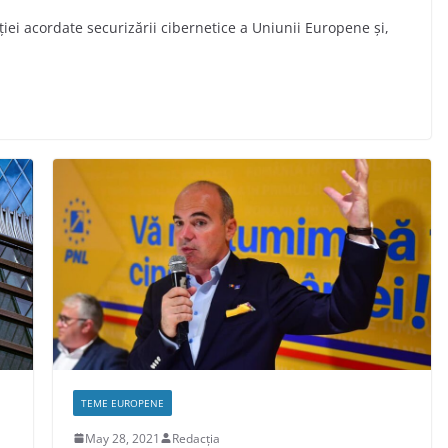
iei acordate securizării cibernetice a Uniunii Europene și,
TEME EUROPENE
May 28, 2021
Redacția