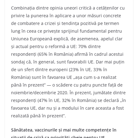
Combinația dintre opinia uneori critică a cetățenilor cu
privire la punerea în aplicare a unor măsuri concrete
de combatere a crizei și tendința pozitivă pe termen
lung în ceea ce privește sprijinul fundamental pentru
Uniunea Europeană explică, de asemenea, apelul clar
și actual pentru o reformă a UE: 70% dintre
respondenți (65% în România) afirmă în cadrul acestui
sondaj că, în general, sunt favorabili UE. Dar mai puțin
de un sfert dintre europeni (23% în UE, 33% în
România) sunt în favoarea UE „așa cum s-a realizat
până în prezent” — o scădere cu patru puncte față de
noiembrie/decembrie 2020. În prezent, jumătate dintre
respondenți (47% în UE, 32% în România) se declară „în
favoarea UE, dar nu și a modului în care aceasta a fost
realizată până în prezent”.
Sănătatea, vaccinurile și mai multe competențe în
situații de criză ca priorități-cheie pentru UE