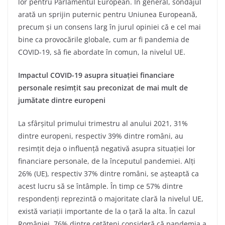
lor pentru Parlamentul European. În general, sondajul
arată un sprijin puternic pentru Uniunea Europeană,
precum și un consens larg în jurul opiniei că e cel mai
bine ca provocările globale, cum ar fi pandemia de
COVID-19, să fie abordate în comun, la nivelul UE.
Impactul COVID-19 asupra situației financiare
personale resimțit sau preconizat de mai mult de
jumătate dintre europeni
La sfârșitul primului trimestru al anului 2021, 31%
dintre europeni, respectiv 39% dintre români, au
resimțit deja o influență negativă asupra situației lor
financiare personale, de la începutul pandemiei. Alți
26% (UE), respectiv 37% dintre români, se așteaptă ca
acest lucru să se întâmple. În timp ce 57% dintre
respondenți reprezintă o majoritate clară la nivelul UE,
există variații importante de la o țară la alta. În cazul
României, 76% dintre cetățeni consideră că pandemia a