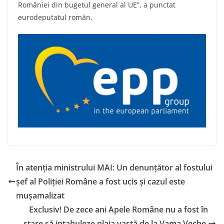
României din bugetul general al UE”, a punctat
eurodeputatul român.
În atenția ministrului MAI: Un denunțător al fostului
șef al Poliției Române a fost ucis și cazul este
mușamalizat
Exclusiv! De zece ani Apele Române nu a fost în
stare să intabuleze plaja vastă de la Vama Veche,