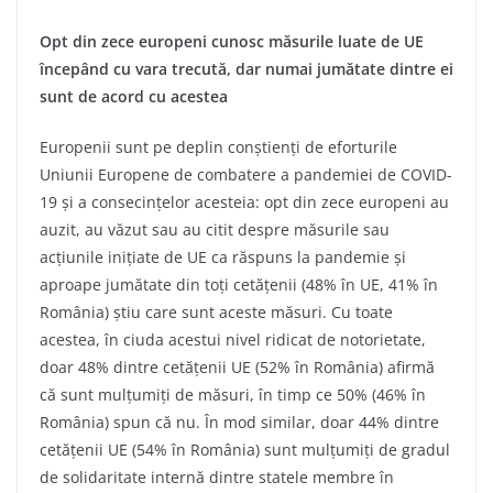
Opt din zece europeni cunosc măsurile luate de UE
începând cu vara trecută, dar numai jumătate dintre ei
sunt de acord cu acestea
Europenii sunt pe deplin conștienți de eforturile
Uniunii Europene de combatere a pandemiei de COVID-
19 și a consecințelor acesteia: opt din zece europeni au
auzit, au văzut sau au citit despre măsurile sau
acțiunile inițiate de UE ca răspuns la pandemie și
aproape jumătate din toți cetățenii (48% în UE, 41% în
România) știu care sunt aceste măsuri. Cu toate
acestea, în ciuda acestui nivel ridicat de notorietate,
doar 48% dintre cetățenii UE (52% în România) afirmă
că sunt mulțumiți de măsuri, în timp ce 50% (46% în
România) spun că nu. În mod similar, doar 44% dintre
cetățenii UE (54% în România) sunt mulțumiți de gradul
de solidaritate internă dintre statele membre în