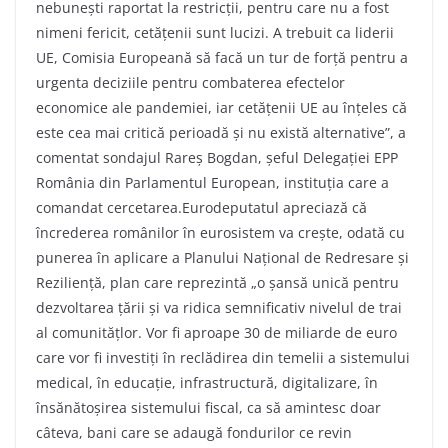
nebunești raportat la restricții, pentru care nu a fost
nimeni fericit, cetățenii sunt lucizi. A trebuit ca liderii
UE, Comisia Europeană să facă un tur de forță pentru a
urgenta deciziile pentru combaterea efectelor
economice ale pandemiei, iar cetățenii UE au înțeles că
este cea mai critică perioadă și nu există alternative”, a
comentat sondajul Rareș Bogdan, șeful Delegației EPP
România din Parlamentul European, instituția care a
comandat cercetarea.Eurodeputatul apreciază că
încrederea românilor în eurosistem va crește, odată cu
punerea în aplicare a Planului Național de Redresare și
Reziliență, plan care reprezintă „o șansă unică pentru
dezvoltarea țării și va ridica semnificativ nivelul de trai
al comunitățlor. Vor fi aproape 30 de miliarde de euro
care vor fi investiți în reclădirea din temelii a sistemului
medical, în educație, infrastructură, digitalizare, în
însănătoșirea sistemului fiscal, ca să amintesc doar
câteva, bani care se adaugă fondurilor ce revin