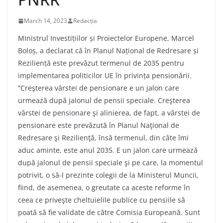
March 14, 2023
Redacția
MInistrul Investițiilor și Proiectelor Europene, Marcel
Boloș, a declarat că în Planul Național de Redresare și
Reziliență este prevăzut termenul de 2035 pentru
implementarea politicilor UE în privința pensionării.
“Creşterea vârstei de pensionare e un jalon care
urmează după jalonul de pensii speciale. Creşterea
vârstei de pensionare şi alinierea, de fapt, a vârstei de
pensionare este prevăzută în Planul Naţional de
Redresare şi Rezilienţă, însă termenul, din câte îmi
aduc aminte, este anul 2035. E un jalon care urmează
după jalonul de pensii speciale şi pe care, la momentul
potrivit, o să-l prezinte colegii de la Ministerul Muncii,
fiind, de asemenea, o greutate ca aceste reforme în
ceea ce priveşte cheltuielile publice cu pensiile să
poată să fie validate de către Comisia Europeană. Sunt