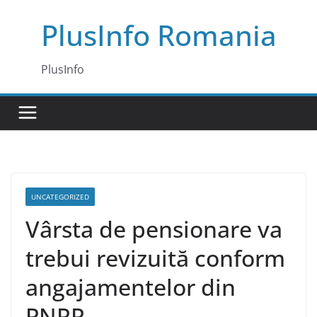
Skip
PlusInfo Romania
to
content
PlusInfo
UNCATEGORIZED
Vârsta de pensionare va
trebui revizuită conform
angajamentelor din
PNRR