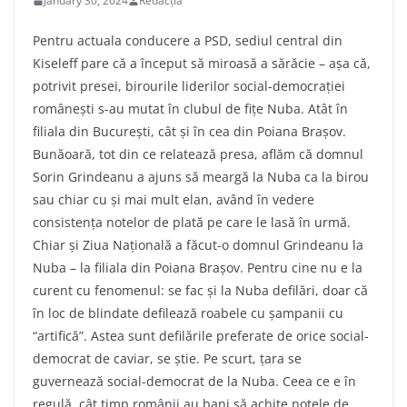
January 30, 2024
Redacția
Pentru actuala conducere a PSD, sediul central din
Kiseleff pare că a început să miroasă a sărăcie – așa că,
potrivit presei, birourile liderilor social-democrației
românești s-au mutat în clubul de fițe Nuba. Atât în
filiala din București, cât și în cea din Poiana Brașov.
Bunăoară, tot din ce relatează presa, aflăm că domnul
Sorin Grindeanu a ajuns să meargă la Nuba ca la birou
sau chiar cu și mai mult elan, având în vedere
consistența notelor de plată pe care le lasă în urmă.
Chiar și Ziua Națională a făcut-o domnul Grindeanu la
Nuba – la filiala din Poiana Brașov. Pentru cine nu e la
curent cu fenomenul: se fac și la Nuba defilări, doar că
în loc de blindate defilează roabele cu șampanii cu
“artifică”. Astea sunt defilările preferate de orice social-
democrat de caviar, se știe. Pe scurt, țara se
guvernează social-democrat de la Nuba. Ceea ce e în
regulă, cât timp românii au bani să achite notele de