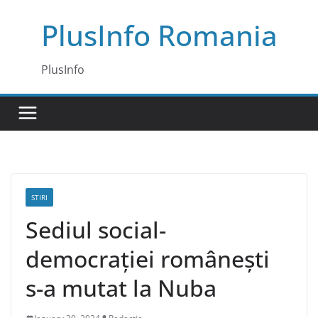
Skip
PlusInfo Romania
to
content
PlusInfo
STIRI
Sediul social-
democrației românești
s-a mutat la Nuba