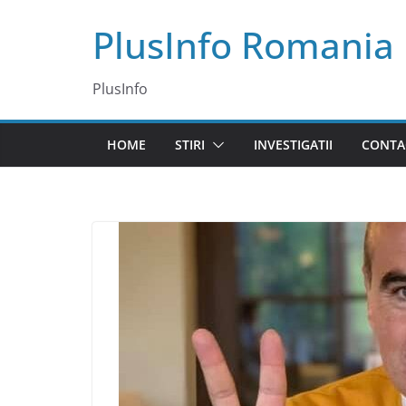
Skip
PlusInfo Romania
to
content
PlusInfo
HOME
STIRI
INVESTIGATII
CONTA