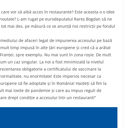
care vor să aibă acces în restaurante? Este aceasta o o idee
o noutate? L-am rugat pe eurodeputatul Rareș Bogdan să ne
 tot mai des, pe măsură ce se anunță noi restricții pe fondul
a mediului de afaceri legat de impunerea accesului pe bază
 mult timp impusă în alte țări europene și cred că a arătat
a Franței, spre exemplu. Nu mai sunt în zona roșie. De mult
um un caz singular. La noi a fost minimizată la nivelul
rezentarea obligatorie a certificatului de vaccinare la
e normalitate, nu enormitate! Este imperios necesar ca
uropene să fie adoptate și în România! Haideți să fim la
ult mai lovite de pandemie și care au impus reguli de
are drept condiție a accesului într-un restaurant!”