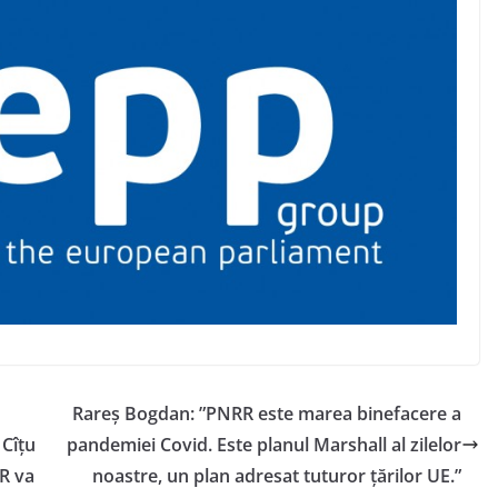
Rareș Bogdan: ”PNRR este marea binefacere a
Cîțu
pandemiei Covid. Este planul Marshall al zilelor
RR va
noastre, un plan adresat tuturor țărilor UE.”