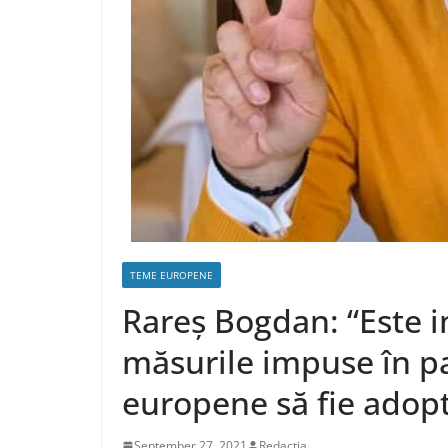
TEME EUROPENE
Rareș Bogdan: “Este 
măsurile impuse în pa
europene să fie adopt
September 27, 2021
Redacția