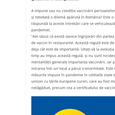
A impune sau nu condiția vaccinării persoanelor 
și totodată o dilemă apărută în România? Este 
răspundă la aceste întrebări care se vehiculează
pandemiei.
“Am văzut că există oarece îngrijorări din parte
de vaccin în restaurante. Această regulă este de
deja cât este de importantă. Uitați-vă la evoluți
timp au impus această regulă, și nu sunt nicidec
mentalității generale importanța vaccinării, iar p
intrarea într-un local a părut o enormitate. Est
măsurile impuse în pandemie în celelalte state e
unison cu țările europene surori, care au fost m
netăgăduit, precum cea a certificatului de vaccin