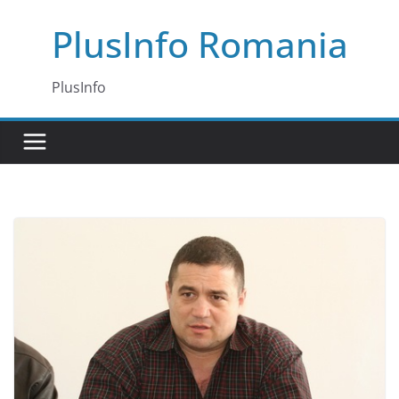
Skip
PlusInfo Romania
to
content
PlusInfo