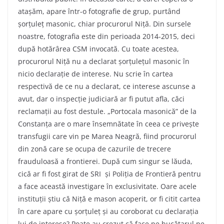
atașăm, apare într-o fotografie de grup, purtând
șorțuleț masonic, chiar procurorul Niță. Din sursele
noastre, fotografia este din perioada 2014-2015, deci
după hotărârea CSM invocată. Cu toate acestea,
procurorul Niță nu a declarat șorțulețul masonic în
nicio declarație de interese. Nu scrie în cartea
respectivă de ce nu a declarat, ce interese ascunse a
avut, dar o inspecție judiciară ar fi putut afla, căci
reclamații au fost destule. „Portocala masonică” de la
Constanța are o mare însemnătate în ceea ce privește
transfugii care vin pe Marea Neagră, fiind procurorul
din zonă care se ocupa de cazurile de trecere
frauduloasă a frontierei. După cum singur se lăuda,
cică ar fi fost girat de SRI și Poliția de Frontieră pentru
a face această investigare în exclusivitate. Oare acele
instituții știu că Niță e mason acoperit, or fi citit cartea
în care apare cu șorțuleț și au coroborat cu declarația
lui de interese? Poate au crezut că face pe bucătarul pe