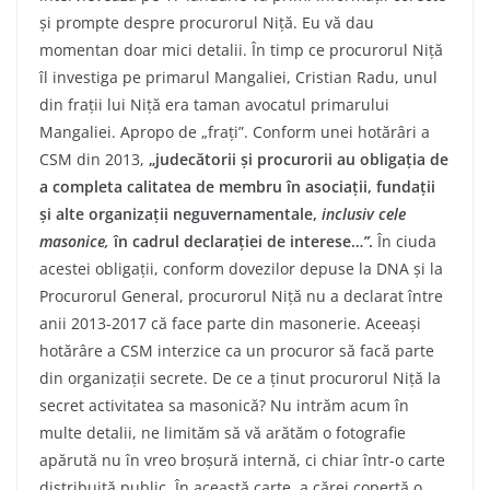
și prompte despre procurorul Niță. Eu vă dau
momentan doar mici detalii. În timp ce procurorul Niță
îl investiga pe primarul Mangaliei, Cristian Radu, unul
din frații lui Niță era taman avocatul primarului
Mangaliei. Apropo de „frați”. Conform unei hotărâri a
CSM din 2013,
„judecătorii și procurorii au obligația de
a completa calitatea de membru în asociații, fundații
și alte organizații neguvernamentale,
inclusiv cele
masonice,
în cadrul declarației de interese…
”
.
În ciuda
acestei obligații, conform dovezilor depuse la DNA și la
Procurorul General, procurorul Niță nu a declarat între
anii 2013-2017 că face parte din masonerie. Aceeași
hotărâre a CSM interzice ca un procuror să facă parte
din organizații secrete. De ce a ținut procurorul Niță la
secret activitatea sa masonică? Nu intrăm acum în
multe detalii, ne limităm să vă arătăm o fotografie
apărută nu în vreo broșură internă, ci chiar într-o carte
distribuită public. În această carte, a cărei copertă o