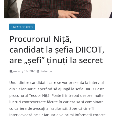
UNCATEGORIZED
Procurorul Niță,
candidat la șefia DIICOT,
are „șefi” ținuți la secret
January 16, 2020
Redacția
Unul dintre candidații care se vor prezenta la interviul
din 17 ianuarie, sperând să ajungă la șefia DIICOT este
procurorul Teodor Niță. Poate fi întrebat despre multe
lucruri controversate făcute în cariera sa și combinate
cu cariera de avocați a fraților săi. Sper că cine îl
intervievează pe 17 ianuarie va primi informații corecte