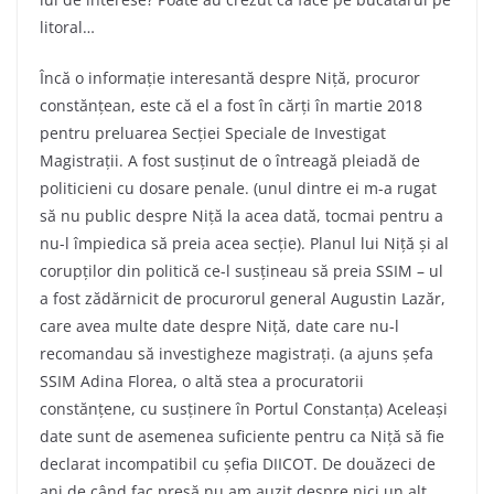
litoral…
Încă o informație interesantă despre Niță, procuror
constănțean, este că el a fost în cărți în martie 2018
pentru preluarea Secției Speciale de Investigat
Magistrații. A fost susținut de o întreagă pleiadă de
politicieni cu dosare penale. (unul dintre ei m-a rugat
să nu public despre Niță la acea dată, tocmai pentru a
nu-l împiedica să preia acea secție). Planul lui Niță și al
corupților din politică ce-l susțineau să preia SSIM – ul
a fost zădărnicit de procurorul general Augustin Lazăr,
care avea multe date despre Niță, date care nu-l
recomandau să investigheze magistrați. (a ajuns șefa
SSIM Adina Florea, o altă stea a procuratorii
constănțene, cu susținere în Portul Constanța) Aceleași
date sunt de asemenea suficiente pentru ca Niță să fie
declarat incompatibil cu șefia DIICOT. De douăzeci de
ani de când fac presă nu am auzit despre nici un alt