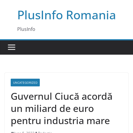
Skip
PlusInfo Romania
to
content
PlusInfo
UNCATEGORIZED
Guvernul Ciucă acordă
un miliard de euro
pentru industria mare