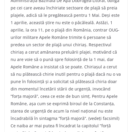
Administrația Bazinală De Apă Dobrogea-Litoral, obligă
pe cei care aveau închiriate sectoare de plajă să preia
plajele, adică să le pregătească pentru 1 Mai. Deși este
1 aprilie, această știre nu este o păcăleală. Astăzi, 1
aprilie, la ora 11, pe o plajă din România, contrar OUG-
urilor militare Apele Române trimite 6 persoane să
predea un sector de plajă unui chiriaș. Respectivul
chiriaș a cerut amânarea preluării plajei, motivând că
nu are voie să o pună spre folosință de la 1 mai, dar
Apele Române a insistat că se poate. Chiriașul a cerut
să nu plătească chirie inutil pentru o plajă dacă nu o va
pune în folosință și a solicitat să plătească chiria doar
din momentul încetării stării de urgență, invocând
”forța majoră”, ceea ce este de bun simț. Pentru Apele
Române, așa cum se exprimă biroul de la Constanța,
starea de urgență de acum la nivel național nu este
încadrabilă în sintagma ”forță majoră”. (vedeți facsimil)
Ce naiba ar mai putea fi încadrat la capitolul ”forță