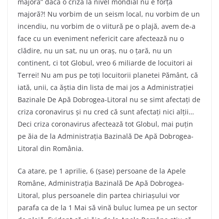
majoră” dacă o criză la nivel mondial nu e forță
majoră?! Nu vorbim de un seism local, nu vorbim de un
incendiu, nu vorbim de o viitură pe o plajă, avem de-a
face cu un eveniment nefericit care afectează nu o
clădire, nu un sat, nu un oraș, nu o țară, nu un
continent, ci tot Globul, vreo 6 miliarde de locuitori ai
Terrei! Nu am pus pe toți locuitorii planetei Pământ, că
iată, unii, ca ăștia din lista de mai jos a Administrației
Bazinale De Apă Dobrogea-Litoral nu se simt afectați de
criza coronavirus și nu cred că sunt afectați nici alții…
Deci criza coronavirus afectează tot Globul, mai puțin
pe ăia de la Administrația Bazinală De Apă Dobrogea-
Litoral din România.
Ca atare, pe 1 aprilie, 6 (șase) persoane de la Apele
Române, Administrația Bazinală De Apă Dobrogea-
Litoral, plus persoanele din partea chiriașului vor
parafa ca de la 1 Mai să vină buluc lumea pe un sector