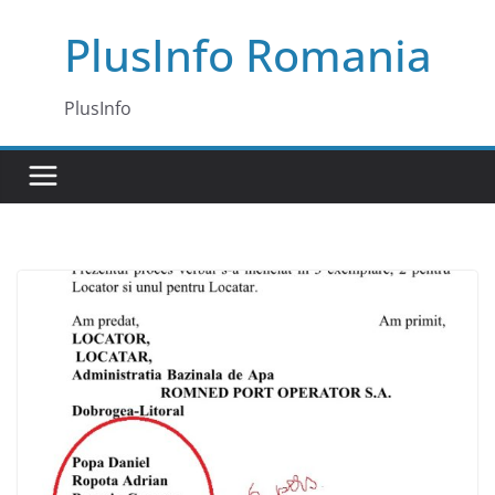
Skip
PlusInfo Romania
to
content
PlusInfo