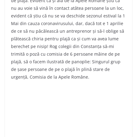
de plajă. Evident că și ăia de la Apele Române știu că
nu au voie să vină în contact atâtea persoane la un loc,
evident că știu că nu se va deschide sezonul estival la 1
Mai din cauza coronavirusului, dar, dacă tot e 1 aprilie
de ce să nu păcălească un antreprenor și să-l oblige să
plătească chiria pentru plajă ca și cum va avea lume
berechet pe nisip! Rog colegii din Constanța să-mi
trimită o poză cu comisia de 6 persoane mâine de pe
plajă, să o facem ilustrată de panoplie: Singurul grup
de șase persoane de pe o plajă în plină stare de
urgență, Comisia de la Apele Române.