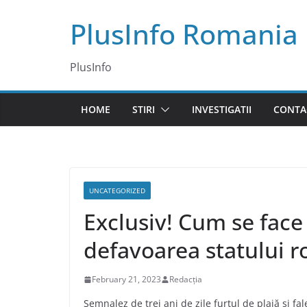
Skip
PlusInfo Romania
to
content
PlusInfo
HOME
STIRI
INVESTIGATII
CONTA
UNCATEGORIZED
Exclusiv! Cum se face 
defavoarea statului 
February 21, 2023
Redacția
Semnalez de trei ani de zile furtul de plajă și f