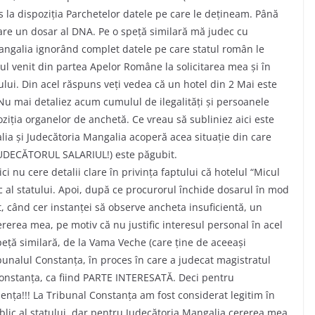
s la dispoziția Parchetelor datele pe care le dețineam. Până
are un dosar al DNA. Pe o speță similară mă judec cu
angalia ignorând complet datele pe care statul român le
ul venit din partea Apelor Române la solicitarea mea și în
ului. Din acel răspuns veți vedea că un hotel din 2 Mai este
Nu mai detaliez acum cumulul de ilegalități și persoanele
oziția organelor de anchetă. Ce vreau să subliniez aici este
a și Judecătoria Mangalia acoperă acea situație din care
UDECĂTORUL SALARIUL!) este păgubit.
i nu cere detalii clare în privința faptului că hotelul “Micul
c al statului. Apoi, după ce procurorul închide dosarul în mod
t, când cer instanței să observe ancheta insuficientă, un
rerea mea, pe motiv că nu justific interesul personal în acel
peță similară, de la Vama Veche (care ține de aceeași
bunalul Constanța, în proces în care a judecat magistratul
 Constanța, ca fiind PARTE INTERESATĂ. Deci pentru
ența!!! La Tribunal Constanța am fost considerat legitim în
blic al statului, dar pentru Judecătoria Mangalia cererea mea