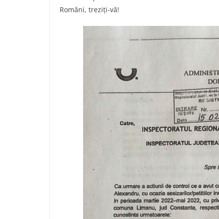
Români, treziți-vă!