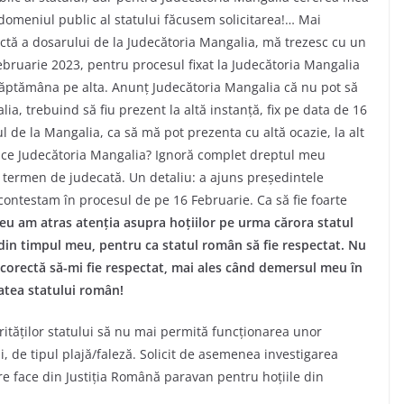
n domeniul public al statului făcusem solicitarea!… Mai
tă a dosarului de la Judecătoria Mangalia, mă trezesc cu un
ebruarie 2023, pentru procesul fixat la Judecătoria Mangalia
săptămâna pe alta. Anunț Judecătoria Mangalia că nu pot să
ia, trebuind să fiu prezent la altă instanță, fix pe data de 16
 de la Mangalia, ca să mă pot prezenta cu altă ocazie, la alt
face Judecătoria Mangalia? Ignoră complet dreptul meu
t termen de judecată. Un detaliu: a ajuns președintele
contestam în procesul de pe 16 Februarie. Ca să fie foarte
 eu am atras atenția asupra hoțiilor pe urma cărora statul
din timpul meu, pentru ca statul român să fie respectat. Nu
e corectă să-mi fie respectat, mai ales când demersul meu în
tatea statului român!
orităților statului să nu mai permită funcționarea unor
i, de tipul plajă/faleză. Solicit de asemenea investigarea
re face din Justiția Română paravan pentru hoțiile din