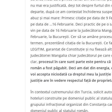
nu mai era justificată, deși tot despre furtul di
departe, după ce am contestat închiderea suspec
abuz și mai mare: Primesc citație pe data de 9 F
pe data de …16 Februarie. Deci practic de pe o 
vin pe data de 16 Februarie la Judecătoria Mangal
Februarie, la București. Cer să se amâne procesul
termen, prezentând citația de la București. Ce 
LEGITIM, garantat de Constituție și nu fixează al
Judecătoriei Mangalia chiar judecătorul pe care 
clar,
procesul în care sunt parte este pentru că
român a fost păgubit. Deci am dat din energia, 
voi accepta niciodată ca dreptul meu la justiți
justiție are în vedere respectul față de proprie
În contextul cutremurului din Turcia, solicit aut
hoteluri construite pe domeniul public al statulu
grupului infracțional organizat din Constanța ca
domeniul public al statului român.