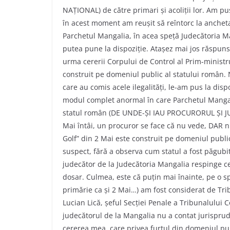
NAȚIONAL) de către primari și acoliții lor. Am pu
în acest moment am reușit să reîntorc la anchet
Parchetul Mangalia, în acea speță Judecătoria M
putea pune la dispoziție. Atașez mai jos răspuns
urma cererii Corpului de Control al Prim-ministr
construit pe domeniul public al statului român. 
care au comis acele ilegalități, le-am pus la disp
modul complet anormal în care Parchetul Mangali
statul român (DE UNDE-ȘI IAU PROCURORUL ȘI J
Mai întâi, un procuror se face că nu vede, DAR nic
Golf” din 2 Mai este construit pe domeniul publi
suspect, fără a observa cum statul a fost păgubi
judecător de la Judecătoria Mangalia respinge ce
dosar. Culmea, este că puțin mai înainte, pe o s
primărie ca și 2 Mai…) am fost considerat de Tri
Lucian Lică, șeful Secției Penale a Tribunalului
judecătorul de la Mangalia nu a contat jurisprud
cererea mea, care privea furtul din domeniul pu