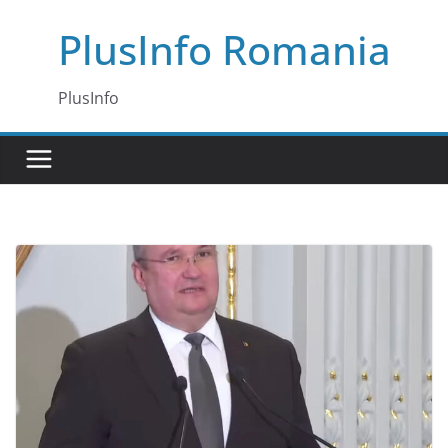
Skip
PlusInfo Romania
to
content
PlusInfo