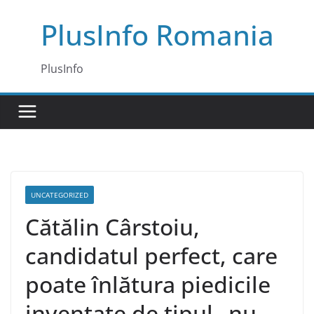
Skip
PlusInfo Romania
to
content
PlusInfo
UNCATEGORIZED
Cătălin Cârstoiu,
candidatul perfect, care
poate înlătura piedicile
inventate de tipul „nu