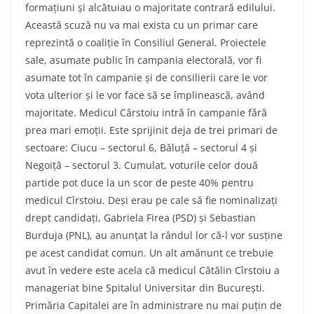
formațiuni și alcătuiau o majoritate contrară edilului.
Această scuză nu va mai exista cu un primar care
reprezintă o coaliție în Consiliul General. Proiectele
sale, asumate public în campania electorală, vor fi
asumate tot în campanie și de consilierii care le vor
vota ulterior și le vor face să se împlinească, având
majoritate. Medicul Cârstoiu intră în campanie fără
prea mari emoții. Este sprijinit deja de trei primari de
sectoare: Ciucu – sectorul 6, Băluță – sectorul 4 și
Negoiță – sectorul 3. Cumulat, voturile celor două
partide pot duce la un scor de peste 40% pentru
medicul Cîrstoiu. Deși erau pe cale să fie nominalizați
drept candidați, Gabriela Firea (PSD) și Sebastian
Burduja (PNL), au anunțat la rândul lor că-l vor susține
pe acest candidat comun. Un alt amănunt ce trebuie
avut în vedere este acela că medicul Cătălin Cîrstoiu a
manageriat bine Spitalul Universitar din București.
Primăria Capitalei are în administrare nu mai puțin de