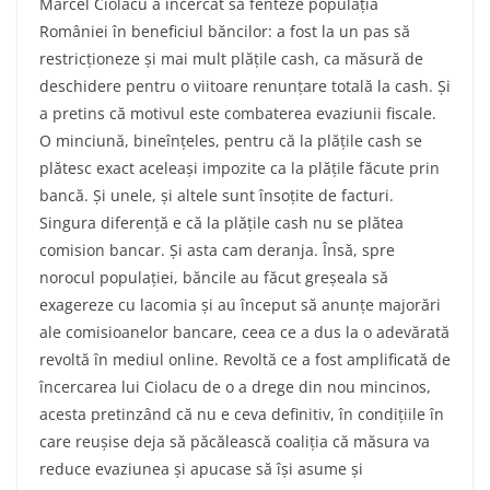
Marcel Ciolacu a încercat să fenteze populația
României în beneficiul băncilor: a fost la un pas să
restricționeze și mai mult plățile cash, ca măsură de
deschidere pentru o viitoare renunțare totală la cash. Și
a pretins că motivul este combaterea evaziunii fiscale.
O minciună, bineînțeles, pentru că la plățile cash se
plătesc exact aceleași impozite ca la plățile făcute prin
bancă. Și unele, și altele sunt însoțite de facturi.
Singura diferență e că la plățile cash nu se plătea
comision bancar. Și asta cam deranja. Însă, spre
norocul populației, băncile au făcut greșeala să
exagereze cu lacomia și au început să anunțe majorări
ale comisioanelor bancare, ceea ce a dus la o adevărată
revoltă în mediul online. Revoltă ce a fost amplificată de
încercarea lui Ciolacu de o a drege din nou mincinos,
acesta pretinzând că nu e ceva definitiv, în condițiile în
care reușise deja să păcălească coaliția că măsura va
reduce evaziunea și apucase să își asume și