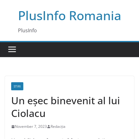
Skip
PlusInfo Romania
to
content
PlusInfo
STIRI
Un eșec binevenit al lui
Ciolacu
November 7, 2023
Redacția