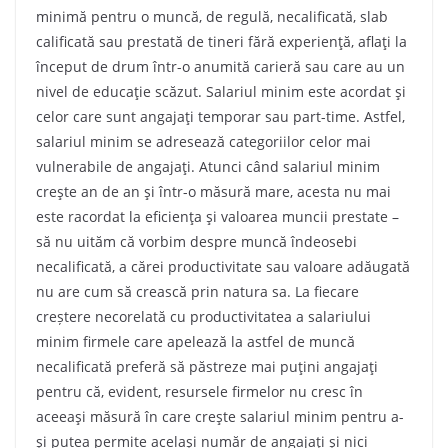
minimă pentru o muncă, de regulă, necalificată, slab
calificată sau prestată de tineri fără experienţă, aflaţi la
început de drum într-o anumită carieră sau care au un
nivel de educaţie scăzut. Salariul minim este acordat şi
celor care sunt angajaţi temporar sau part-time. Astfel,
salariul minim se adresează categoriilor celor mai
vulnerabile de angajaţi. Atunci când salariul minim
creşte an de an şi într-o măsură mare, acesta nu mai
este racordat la eficienţa şi valoarea muncii prestate –
să nu uităm că vorbim despre muncă îndeosebi
necalificată, a cărei productivitate sau valoare adăugată
nu are cum să crească prin natura sa. La fiecare
creștere necorelată cu productivitatea a salariului
minim firmele care apelează la astfel de muncă
necalificată preferă să păstreze mai puţini angajaţi
pentru că, evident, resursele firmelor nu cresc în
aceeaşi măsură în care creşte salariul minim pentru a-
şi putea permite acelaşi număr de angajaţi şi nici