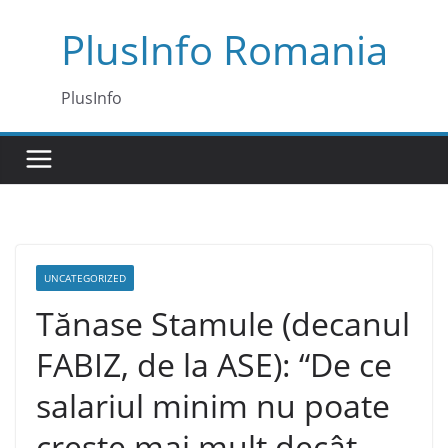
Skip
PlusInfo Romania
to
content
PlusInfo
UNCATEGORIZED
Tănase Stamule (decanul
FABIZ, de la ASE): “De ce
salariul minim nu poate
crește mai mult decât