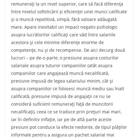
remuneraţi la un nivel superior, care să facă diferenţa
între nivelul sofisticării şi eficienţei unei munci calificate
şi o muncă repetitivă, simpă, fără valoare adăugată
mare. Apare inevitabil un impact negativ psihologic
asupra lucrătorilor calificaţi care văd între salariile
acestora şi cele minime diferenţe enorme de
competenţe, nu şi de recompense. De aici decurg două
lucruri – pe de-o parte, o presiune asupra costurilor
salariale asupra tuturor companiilor (atât asupra
companiilor care angajează muncă necalificată,
presiune impusă de legea salariului minim, cât şi
asupra companiilor ce folosesc muncă mediu sau înalt
calificată, presiune impusă de angajaţii ce nu se
consideră suficient remuneraţi faţă de muncitorii
necalificaţi), ceea ce se traduce prin preţuri mai mari,
iar în definitiv inflaţie, iar pe de altă parte aceste
presiuni pot conduce la efecte nedorite, de tipul plăţilor
informale pentru a asigura un pachet salarial mai