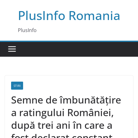
Skip
PlusInfo Romania
to
content
PlusInfo
STIRI
Semne de îmbunătățire
a ratingului României,
după trei ani în care a
fost declarat constant