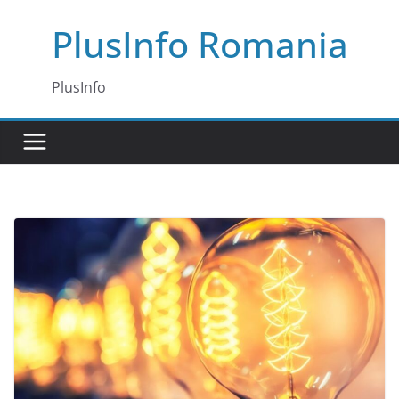
Skip
PlusInfo Romania
to
content
PlusInfo