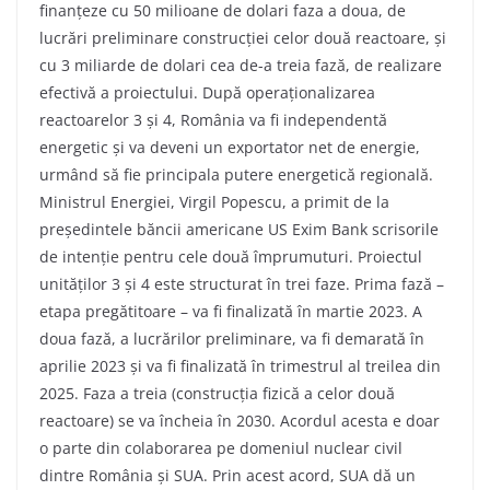
finanțeze cu 50 milioane de dolari faza a doua, de
lucrări preliminare construcției celor două reactoare, și
cu 3 miliarde de dolari cea de-a treia fază, de realizare
efectivă a proiectului. După operaționalizarea
reactoarelor 3 și 4, România va fi independentă
energetic și va deveni un exportator net de energie,
urmând să fie principala putere energetică regională.
Ministrul Energiei, Virgil Popescu, a primit de la
președintele băncii americane US Exim Bank scrisorile
de intenție pentru cele două împrumuturi. Proiectul
unităților 3 și 4 este structurat în trei faze. Prima fază –
etapa pregătitoare – va fi finalizată în martie 2023. A
doua fază, a lucrărilor preliminare, va fi demarată în
aprilie 2023 și va fi finalizată în trimestrul al treilea din
2025. Faza a treia (construcția fizică a celor două
reactoare) se va încheia în 2030. Acordul acesta e doar
o parte din colaborarea pe domeniul nuclear civil
dintre România și SUA. Prin acest acord, SUA dă un