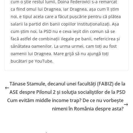
cum o știe restul lumii, Doina Federovici s-a remarcat
ca fiind omul lui Dragnea. Iar Dragnea, așa cum îl știm
noi, e tipul acela care a făcut pușcărie pentru că plătea
salarii la partid din banii copiilor instituționalizați. Așa
cum știm noi, la PSD nu e ceva ieșit din comun să se
facă astfel de combinații ilegale pe banii, nefericirea și
sănătatea oamenilor. La urma urmei, cam toți au fost
oamenii lui Dragnea. Mare grijă să nu ajungă toți
bucătari pe YouTube.
Tănase Stamule, decanul unei facultăți (FABIZ) de la
ASE despre Pilonul 2 și soluţia socialiştilor de la PSD
Cum evităm middle income trap? De ce nu vorbește
nimeni în România despre asta?