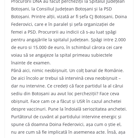
Procurorii DNA au făcut percheziții la Spitalul Județean
Botoșani, la Consiliul Județean Botoșani și la PSD
Botoșani. Printre alții, vizată ar fi șefa CJ Botoșani, Doina
Federovici, care e în paralel și șefa organizației de
femei a PSD. Procurorii au indicii că s-au luat șpăgi
pentru angajările la spitalul județean. Șpăgi intre 2.000
de euro si 15.000 de euro, în schimbul cărora cei care
voiau să se angajeze la spital primeau subiectele
înainte de examen.
Până aici, nimic neobișnuit. Un colț banal de Românie.
De aici încolo ar trebui să intervină ceva neobișnuit –
dar nu intervine. Ce credeți că face partidul la al cărui
sediu din Botoșani au avut loc percheziții? Face ceva
obișnuit. Face cam ce a făcut și USR în cazul anchetei
despre vaccinuri. Pune la îndoială seriozitatea anchetei.
Purtătorul de cuvânt al partidului intervine energic și
spune că doamna Doina Federovici, așa cum o știe el,
nu are cum să fie implicată în asemenea acte. Însă, așa