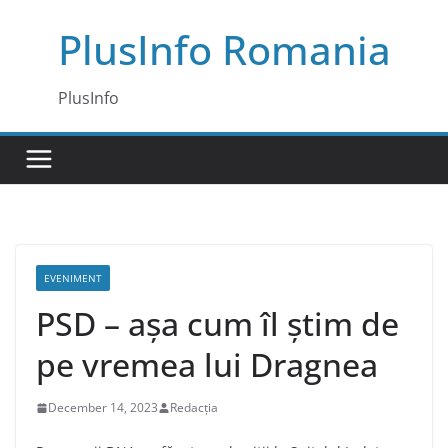
Skip
PlusInfo Romania
to
content
PlusInfo
EVENIMENT
PSD – așa cum îl știm de
pe vremea lui Dragnea
December 14, 2023
Redacția