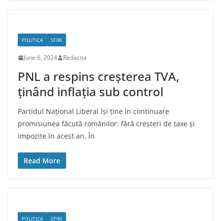
POLITICA
STIRI
June 6, 2024
Redacția
PNL a respins creșterea TVA,
ținând inflația sub control
Partidul Național Liberal își ține în continuare
promisiunea făcută românilor: fără creșteri de taxe și
impozite în acest an. În
Read More
POLITICA
STIRI