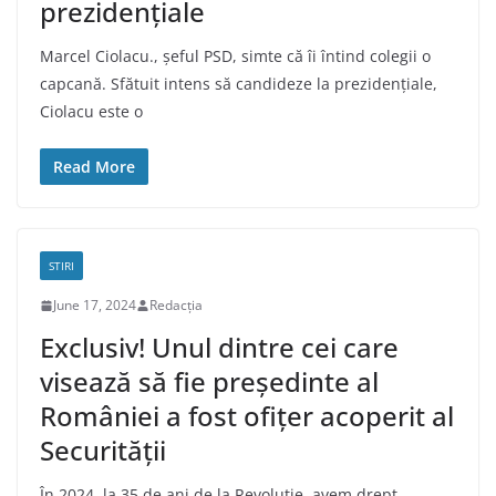
prezidențiale
Marcel Ciolacu., șeful PSD, simte că îi întind colegii o
capcană. Sfătuit intens să candideze la prezidențiale,
Ciolacu este o
Read More
STIRI
June 17, 2024
Redacția
Exclusiv! Unul dintre cei care
visează să fie președinte al
României a fost ofițer acoperit al
Securității
În 2024, la 35 de ani de la Revoluție, avem drept