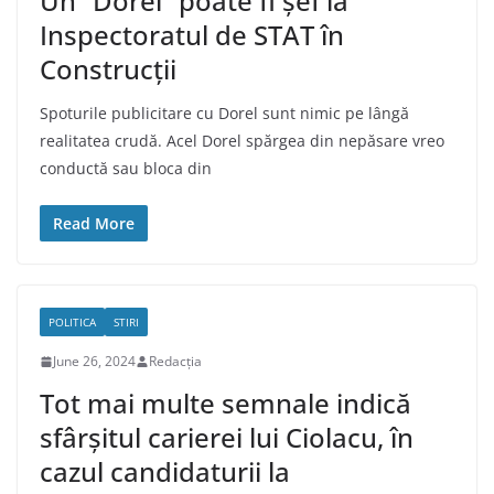
Un “Dorel” poate fi șef la
Inspectoratul de STAT în
Construcții
Spoturile publicitare cu Dorel sunt nimic pe lângă
realitatea crudă. Acel Dorel spărgea din nepăsare vreo
conductă sau bloca din
Read More
POLITICA
STIRI
June 26, 2024
Redacția
Tot mai multe semnale indică
sfârșitul carierei lui Ciolacu, în
cazul candidaturii la