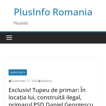
Skip
PlusInfo Romania
to
content
PlusInfo
INVESTIGATII
September 11, 2024
Redacția
Exclusiv! Tupeu de primar: În
locația lui, construită ilegal,
primarul PSD Daniel Georgescu