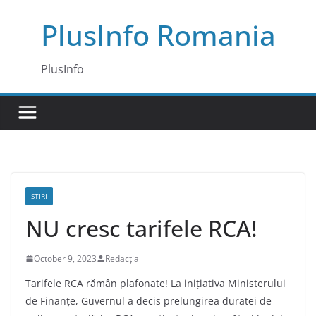
Skip
PlusInfo Romania
to
content
PlusInfo
STIRI
NU cresc tarifele RCA!
October 9, 2023
Redacția
Tarifele RCA rămân plafonate! La inițiativa Ministerului
de Finanțe, Guvernul a decis prelungirea duratei de