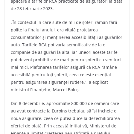
aplicare a tarifelor RCA practicate de asigurători la data
de 28 februarie 2023.
„În contextul în care sute de mii de șoferi rămân fără
polițe la finalul anului, era vitală protejarea
consumatorilor și menținerea accesibilității asigurărilor
auto. Tarifele RCA pot varia semnificativ de la o
companie de asigurări la alta, iar uneori aceste tarife
pot deveni prohibitiv de mari pentru șoferii cu venituri
mai mici. Plafonarea tarifelor asigură că RCA rămâne
accesibilă pentru toți șoferii, ceea ce este esențial
pentru asigurarea siguranței rutiere.”, a explicat
ministrul Finanțelor, Marcel Boloș.
Din 8 decembrie, aproximativ 800.000 de oameni care
au avut contracte la Euroins trebuiau să își încheie o
nouă asigurare, ceea ce putea duce la dezechilibrarea
ofertei de piață. Prin această inițiativă, Ministerul de
Finanțe a limitat creșterea nejustificată a prețului