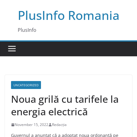
Skip
PlusInfo Romania
to
content
PlusInfo
UNCATEGORIZED
Noua grilă cu tarifele la
energia electrică
November 15, 2022
Redacția
Guvernul a anunțat că a adoptat noua ordonanță pe