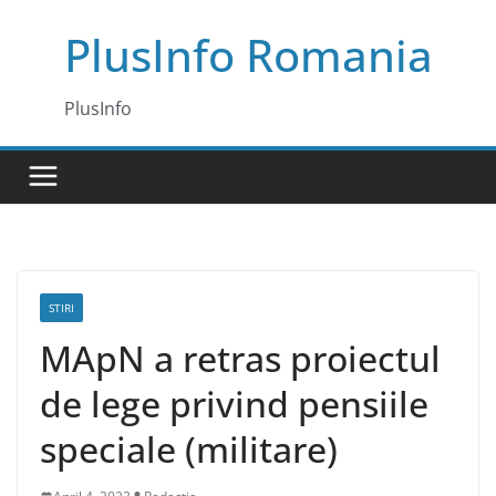
Skip
PlusInfo Romania
to
content
PlusInfo
STIRI
MApN a retras proiectul
de lege privind pensiile
speciale (militare)