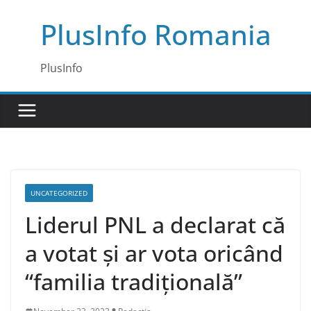
Skip
PlusInfo Romania
to
content
PlusInfo
UNCATEGORIZED
Liderul PNL a declarat că
a votat și ar vota oricând
“familia tradițională”