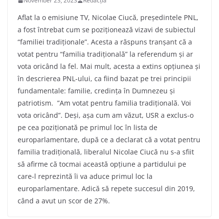
November 23, 2023
Redacția
Aflat la o emisiune TV, Nicolae Ciucă, președintele PNL,
a fost întrebat cum se poziționează vizavi de subiectul
“familiei tradiționale”. Acesta a răspuns tranșant că a
votat pentru “familia tradițională” la referendum și ar
vota oricând la fel. Mai mult, acesta a extins opțiunea și
în descrierea PNL-ului, ca fiind bazat pe trei principii
fundamentale: familie, credința în Dumnezeu și
patriotism. ”Am votat pentru familia tradițională. Voi
vota oricând”. Deși, așa cum am văzut, USR a exclus-o
pe cea poziționată pe primul loc în lista de
europarlamentare, după ce a declarat că a votat pentru
familia tradițională, liberalul Nicolae Ciucă nu s-a sfiit
să afirme că tocmai această opțiune a partidului pe
care-l reprezintă îi va aduce primul loc la
europarlamentare. Adică să repete succesul din 2019,
când a avut un scor de 27%.