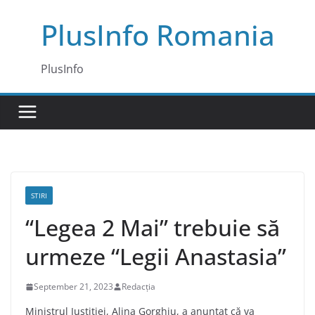
Skip
PlusInfo Romania
to
content
PlusInfo
STIRI
“Legea 2 Mai” trebuie să
urmeze “Legii Anastasia”
September 21, 2023
Redacția
Ministrul Justiției, Alina Gorghiu, a anunțat că va