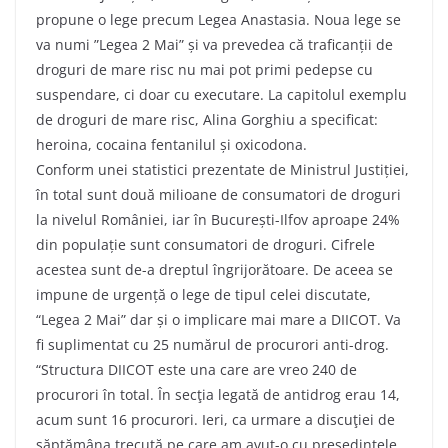
propune o lege precum Legea Anastasia. Noua lege se
va numi ”Legea 2 Mai” și va prevedea că traficanții de
droguri de mare risc nu mai pot primi pedepse cu
suspendare, ci doar cu executare. La capitolul exemplu
de droguri de mare risc, Alina Gorghiu a specificat:
heroina, cocaina fentanilul și oxicodona.
Conform unei statistici prezentate de Ministrul Justiției,
în total sunt două milioane de consumatori de droguri
la nivelul României, iar în București-Ilfov aproape 24%
din populație sunt consumatori de droguri. Cifrele
acestea sunt de-a dreptul îngrijorătoare. De aceea se
impune de urgență o lege de tipul celei discutate,
“Legea 2 Mai” dar și o implicare mai mare a DIICOT. Va
fi suplimentat cu 25 numărul de procurori anti-drog.
“Structura DIICOT este una care are vreo 240 de
procurori în total. În secţia legată de antidrog erau 14,
acum sunt 16 procurori. Ieri, ca urmare a discuţiei de
săptămâna trecută pe care am avut-o cu preşedintele