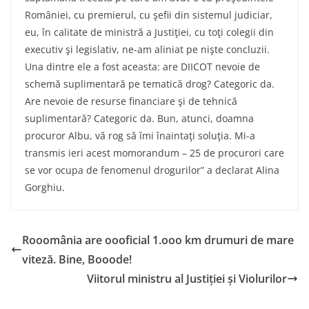
României, cu premierul, cu şefii din sistemul judiciar,
eu, în calitate de ministră a Justiţiei, cu toţi colegii din
executiv şi legislativ, ne-am aliniat pe nişte concluzii.
Una dintre ele a fost aceasta: are DIICOT nevoie de
schemă suplimentară pe tematică drog? Categoric da.
Are nevoie de resurse financiare şi de tehnică
suplimentară? Categoric da. Bun, atunci, doamna
procuror Albu, vă rog să îmi înaintaţi soluţia. Mi-a
transmis ieri acest momorandum – 25 de procurori care
se vor ocupa de fenomenul drogurilor” a declarat Alina
Gorghiu.
Rooomânia are oooficial 1.ooo km drumuri de mare
viteză. Bine, Booode!
Viitorul ministru al Justiției și Violurilor