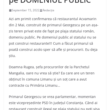
September 15, 2022
Redacția
Azi am primit confirmarea că restaurantul Acvamarin
din 2 Mai, construit de primarul Georgescu pe un așa-
zis teren privat este de fapt pe plaja statului român,
domeniu public. Pe domeniul public al statului nu se
pot construi restaurante!!! Cum a făcut primarul să
poată construi acolo sper să afle și procurorii. Eu deja
știu.
Doamna Rugea, șefa procurorilor de la Parchetul
Mangalia, oare
nu vrea să știe? Ea care are un teren
obținut în comuna Limanu și un soț care a avut
contracte cu Primăria Limanu…
Primarul Georgescu se vrea parlamentar, momentan
este vicepreședinte PSD în județul Constanța. Când ai
restaurant construit ilegal pe plaja statului nu poți visa