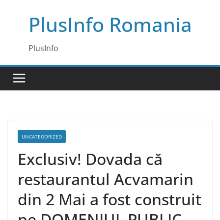
Skip
PlusInfo Romania
to
content
PlusInfo
UNCATEGORIZED
Exclusiv! Dovada că
restaurantul Acvamarin
din 2 Mai a fost construit
pe DOMENIUL PUBLIC