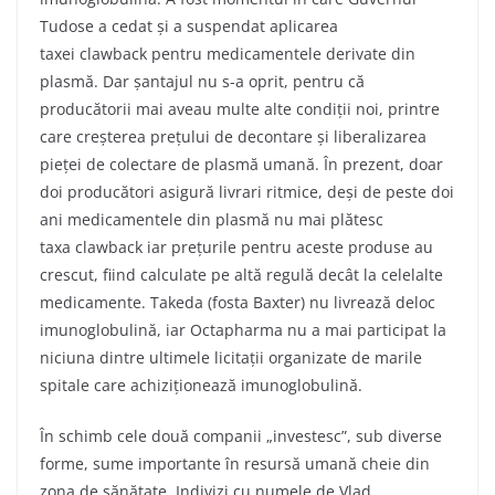
Tudose a cedat și a suspendat aplicarea
taxei clawback pentru medicamentele derivate din
plasmă. Dar șantajul nu s-a oprit, pentru că
producătorii mai aveau multe alte condiții noi, printre
care creșterea prețului de decontare și liberalizarea
pieței de colectare de plasmă umană. În prezent, doar
doi producători asigură livrari ritmice, deși de peste doi
ani medicamentele din plasmă nu mai plătesc
taxa clawback iar prețurile pentru aceste produse au
crescut, fiind calculate pe altă regulă decât la celelalte
medicamente. Takeda (fosta Baxter) nu livrează deloc
imunoglobulină, iar Octapharma nu a mai participat la
niciuna dintre ultimele licitații organizate de marile
spitale care achiziționează imunoglobulină.
În schimb cele două companii „investesc”, sub diverse
forme, sume importante în resursă umană cheie din
zona de sănătate. Indivizi cu numele de Vlad