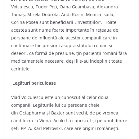
Voiculescu, Tudor Pop, Oana Geambașu, Alexandra
Tamaș, Mirela Dobrotă, Andi Rosin, Monica Isailă,
Corina Posea sunt beneficiarii „investițiilor”. Toate
acestea sunt nume foarte importante în rețeaua de
persoane de influență ale acestor companii care în
continuare fac presiuni asupra statului român și
deseori, ca formă de presiune, țin pacienții români fără
medicamentele necesare, deși li s-au îndeplinit toate
cerințele.
Legături periculoase
Vlad Voiculescu este un cunoscut al celor două
companii. Legăturile lui cu persoane cheie
din Octapharma și Baxter sunt vechi, de pe vremea
când lucra la Viena. Acolo l-a cunoscut și pe unul dintre
șefii PPTA, Karl Petrovski, care are origini românești.