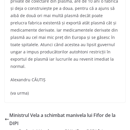
private de colectare din plasma, are de 10 ani o fabrică
și deja o construiește pe a doua, pentru că a ajuns să
aibă de două ori mai multă plasmă decât poate
prelucra fabrica existentă și exportă atât plasmă cât și
medicamente derivate. Iar medicamentele derivate din
plasmă au cel mai mic preț din Europa și se găsesc în
toate spitalele. Atunci când acestea au lipsit guvernul
ungar a impus producătorilor autohtoni restricții în
exportul de plasmă iar lucrurile au revenit imediat la
normal.
Alexandru CĂUTIȘ
(va urma)
Ministrul Vela a schimbat manivela lui Fifor de la
DIPI