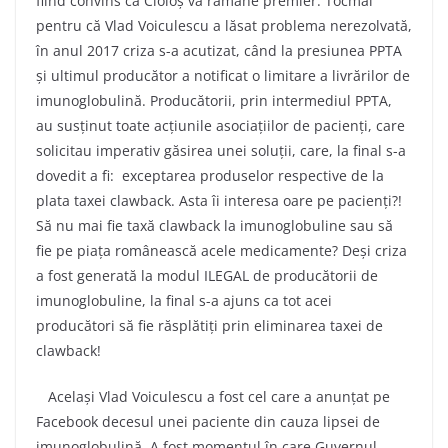
fiind convins că Cioloș va rămâne premier. Tocmai
pentru că Vlad Voiculescu a lăsat problema nerezolvată,
în anul 2017 criza s-a acutizat, când la presiunea PPTA
și ultimul producător a notificat o limitare a livrărilor de
imunoglobulină. Producătorii, prin intermediul PPTA,
au susținut toate acțiunile asociațiilor de pacienți, care
solicitau imperativ găsirea unei soluții, care, la final s-a
dovedit a fi: exceptarea produselor respective de la
plata taxei clawback. Asta îi interesa oare pe pacienți?!
Să nu mai fie taxă clawback la imunoglobuline sau să
fie pe piața românească acele medicamente? Deși criza
a fost generată la modul ILEGAL de producătorii de
imunoglobuline, la final s-a ajuns ca tot acei
producători să fie răsplătiți prin eliminarea taxei de
clawback!
Același Vlad Voiculescu a fost cel care a anunțat pe
Facebook decesul unei paciente din cauza lipsei de
imunoglobulină. A fost momentul în care Guvernul