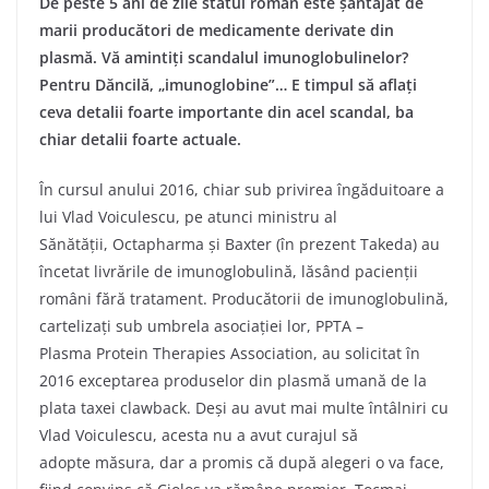
De peste 5 ani de zile statul român este șantajat de
marii producători de medicamente derivate din
plasmă. Vă amintiți scandalul imunoglobulinelor?
Pentru Dăncilă, „imunoglobine”… E timpul să aflați
ceva detalii foarte importante din acel scandal, ba
chiar detalii foarte actuale.
În cursul anului 2016, chiar sub privirea îngăduitoare a
lui Vlad Voiculescu, pe atunci ministru al
Sănătății, Octapharma și Baxter (în prezent Takeda) au
încetat livrările de imunoglobulină, lăsând pacienții
români fără tratament. Producătorii de imunoglobulină,
cartelizați sub umbrela asociației lor, PPTA –
Plasma Protein Therapies Association, au solicitat în
2016 exceptarea produselor din plasmă umană de la
plata taxei clawback. Deși au avut mai multe întâlniri cu
Vlad Voiculescu, acesta nu a avut curajul să
adopte măsura, dar a promis că după alegeri o va face,