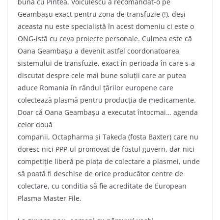
bună cu Pintea. Voiculescu a recomandat-o pe
Geambașu exact pentru zona de transfuzie (!), deși
aceasta nu este specialiștă în acest domeniu ci este o
ONG-istă cu ceva proiecte personale. Culmea este că
Oana Geambașu a devenit astfel coordonatoarea
sistemului de transfuzie, exact în perioada în care s-a
discutat despre cele mai bune soluții care ar putea
aduce Romania în rândul țărilor europene care
colectează plasmă pentru producția de medicamente.
Doar că Oana Geambașu a executat întocmai… agenda
celor două
companii, Octapharma și Takeda (fosta Baxter) care nu
doresc nici PPP-ul promovat de fostul guvern, dar nici
competiție liberă pe piața de colectare a plasmei, unde
să poată fi deschise de orice producător centre de
colectare, cu conditia să fie acreditate de European
Plasma Master File.