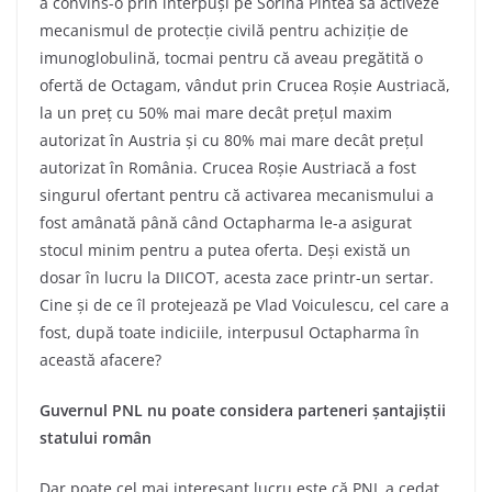
a convins-o prin interpuși pe Sorina Pintea să activeze
mecanismul de protecție civilă pentru achiziție de
imunoglobulină, tocmai pentru că aveau pregătită o
ofertă de Octagam, vândut prin Crucea Roșie Austriacă,
la un preț cu 50% mai mare decât prețul maxim
autorizat în Austria și cu 80% mai mare decât prețul
autorizat în România. Crucea Roșie Austriacă a fost
singurul ofertant pentru că activarea mecanismului a
fost amânată până când Octapharma le-a asigurat
stocul minim pentru a putea oferta. Deși există un
dosar în lucru la DIICOT, acesta zace printr-un sertar.
Cine și de ce îl protejează pe Vlad Voiculescu, cel care a
fost, după toate indiciile, interpusul Octapharma în
această afacere?
Guvernul PNL nu poate considera parteneri șantajiștii
statului român
Dar poate cel mai interesant lucru este că PNL a cedat