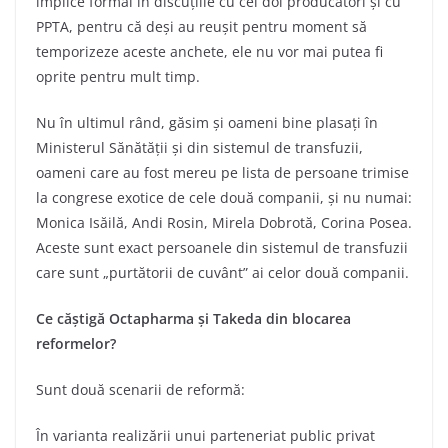
implice formal în discuțiile cu cei doi producători și cu
PPTA, pentru că deși au reușit pentru moment să
temporizeze aceste anchete, ele nu vor mai putea fi
oprite pentru mult timp.
Nu în ultimul rând, găsim și oameni bine plasați în
Ministerul Sănătății și din sistemul de transfuzii,
oameni care au fost mereu pe lista de persoane trimise
la congrese exotice de cele două companii, și nu numai:
Monica Isăilă, Andi Rosin, Mirela Dobrotă, Corina Posea.
Aceste sunt exact persoanele din sistemul de transfuzii
care sunt „purtătorii de cuvânt” ai celor două companii.
Ce căștigă Octapharma și Takeda din blocarea
reformelor?
Sunt două scenarii de reformă:
În varianta realizării unui parteneriat public privat