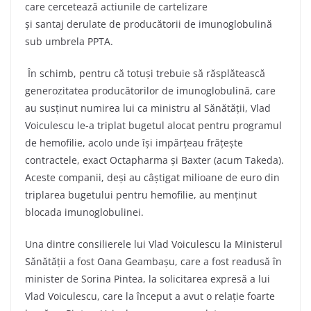
care cercetează actiunile de cartelizare
și santaj derulate de producătorii de imunoglobulină
sub umbrela PPTA.
În schimb, pentru că totuși trebuie să răsplătească
generozitatea producătorilor de imunoglobulină, care
au susținut numirea lui ca ministru al Sănătății, Vlad
Voiculescu le-a triplat bugetul alocat pentru programul
de hemofilie, acolo unde își impărțeau frățește
contractele, exact Octapharma și Baxter (acum Takeda).
Aceste companii, deși au câștigat milioane de euro din
triplarea bugetului pentru hemofilie, au menținut
blocada imunoglobulinei.
Una dintre consilierele lui Vlad Voiculescu la Ministerul
Sănătății a fost Oana Geambașu, care a fost readusă în
minister de Sorina Pintea, la solicitarea expresă a lui
Vlad Voiculescu, care la început a avut o relație foarte