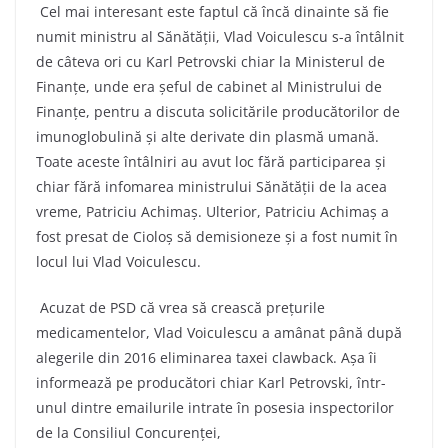
Cel mai interesant este faptul că încă dinainte să fie
numit ministru al Sănătății, Vlad Voiculescu s-a întâlnit
de câteva ori cu Karl Petrovski chiar la Ministerul de
Finanțe, unde era șeful de cabinet al Ministrului de
Finanțe, pentru a discuta solicitările producătorilor de
imunoglobulină și alte derivate din plasmă umană.
Toate aceste întâlniri au avut loc fără participarea și
chiar fără infomarea ministrului Sănătății de la acea
vreme, Patriciu Achimaș. Ulterior, Patriciu Achimaș a
fost presat de Cioloș să demisioneze și a fost numit în
locul lui Vlad Voiculescu.
Acuzat de PSD că vrea să crească prețurile
medicamentelor, Vlad Voiculescu a amânat până după
alegerile din 2016 eliminarea taxei clawback. Așa îi
informează pe producători chiar Karl Petrovski, într-
unul dintre emailurile intrate în posesia inspectorilor
de la Consiliul Concurenței,