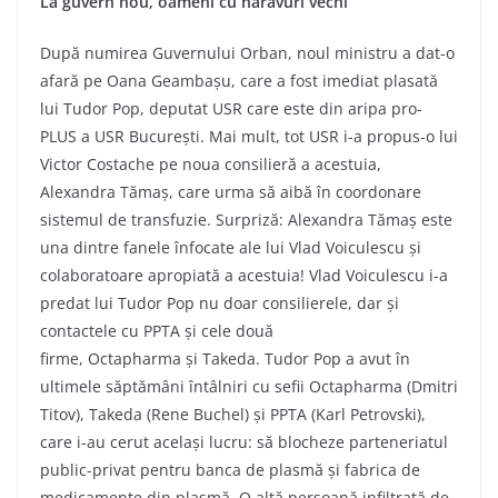
La guvern nou, oameni cu năravuri vechi
După numirea Guvernului Orban, noul ministru a dat-o
afară pe Oana Geambașu, care a fost imediat plasată
lui Tudor Pop, deputat USR care este din aripa pro-
PLUS a USR București. Mai mult, tot USR i-a propus-o lui
Victor Costache pe noua consilieră a acestuia,
Alexandra Tămaș, care urma să aibă în coordonare
sistemul de transfuzie. Surpriză: Alexandra Tămaș este
una dintre fanele înfocate ale lui Vlad Voiculescu și
colaboratoare apropiată a acestuia! Vlad Voiculescu i-a
predat lui Tudor Pop nu doar consilierele, dar și
contactele cu PPTA și cele două
firme, Octapharma și Takeda. Tudor Pop a avut în
ultimele săptămâni întâlniri cu sefii Octapharma (Dmitri
Titov), Takeda (Rene Buchel) și PPTA (Karl Petrovski),
care i-au cerut același lucru: să blocheze parteneriatul
public-privat pentru banca de plasmă și fabrica de
medicamente din plasmă. O altă persoană infiltrată de