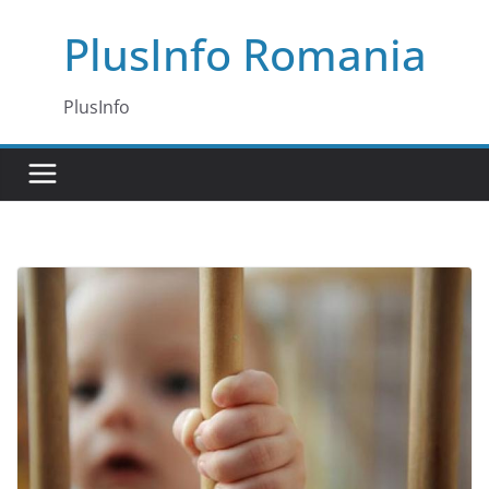
Skip
PlusInfo Romania
to
content
PlusInfo