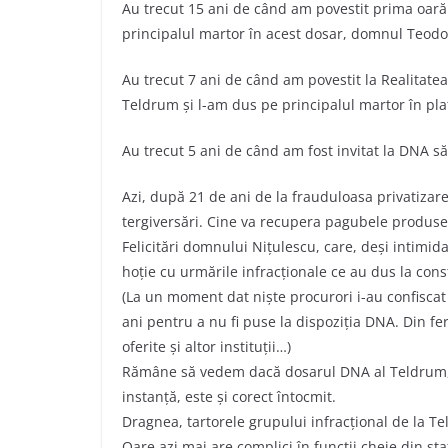
Au trecut 15 ani de când am povestit prima oară
principalul martor în acest dosar, domnul Teodo
Au trecut 7 ani de când am povestit la Realitate
Teldrum și l-am dus pe principalul martor în pl
Au trecut 5 ani de când am fost invitat la DNA să
Azi, după 21 de ani de la frauduloasa privatizar
tergiversări. Cine va recupera pagubele produse
Felicitări domnului Nițulescu, care, deși intimid
hoție cu urmările infracționale ce au dus la cons
(La un moment dat niște procurori i-au confiscat
ani pentru a nu fi puse la dispoziția DNA. Din fe
oferite și altor instituții…)
Rămâne să vedem dacă dosarul DNA al Teldrum, luc
instanță, este și corect întocmit.
Dragnea, tartorele grupului infracțional de la 
Oare azi mai are complici în funcții cheie din st