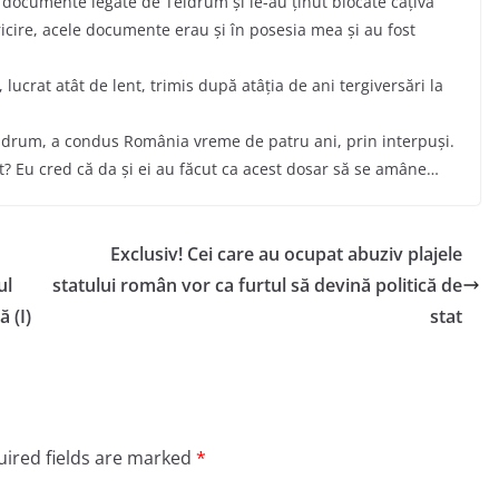
 documente legate de Teldrum și le-au ținut blocate câțiva
ricire, acele documente erau și în posesia mea și au fost
rat atât de lent, trimis după atâția de ani tergiversări la
Teldrum, a condus România vreme de patru ani, prin interpuși.
at? Eu cred că da și ei au făcut ca acest dosar să se amâne…
Exclusiv! Cei care au ocupat abuziv plajele
ul
statului român vor ca furtul să devină politică de
 (I)
stat
ired fields are marked
*