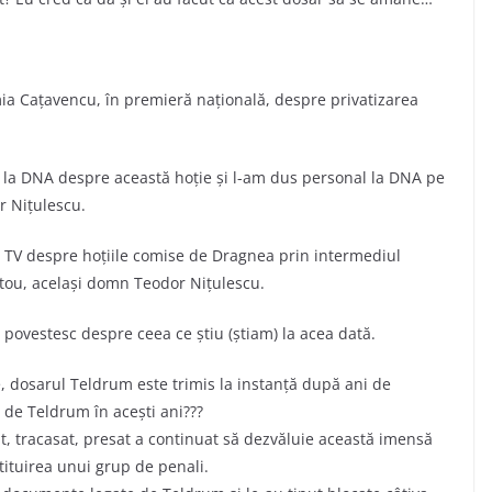
ia Cațavencu, în premieră națională, despre privatizarea
 la DNA despre această hoție și l-am dus personal la DNA pe
r Nițulescu.
a TV despre hoțiile comise de Dragnea prin intermediul
atou, același domn Teodor Nițulescu.
 povestesc despre ceea ce știu (știam) la acea dată.
e, dosarul Teldrum este trimis la instanță după ani de
 de Teldrum în acești ani???
at, tracasat, presat a continuat să dezvăluie această imensă
tituirea unui grup de penali.