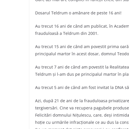
Dosarul Teldrum o amânare de peste 16 ani!
Au trecut 16 ani de când am publicat, în Academ
frauduloasă a Teldrum din 2001.
Au trecut 15 ani de când am povestit prima oară
principalul martor în acest dosar, domnul Teodo
Au trecut 7 ani de când am povestit la Realitate
Teldrum și l-am dus pe principalul martor în pl
Au trecut 5 ani de când am fost invitat la DNA să
Azi, după 21 de ani de la frauduloasa privatizar
tergiversări. Cine va recupera pagubele produse
Felicitări domnului Nițulescu, care, deși intimid
hoție cu urmările infracționale ce au dus la cons