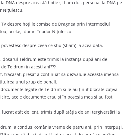
 la DNA despre această hoție și l-am dus personal la DNA pe
r Nițulescu.
a TV despre hoțiile comise de Dragnea prin intermediul
atou, același domn Teodor Nițulescu.
 povestesc despre ceea ce știu (știam) la acea dată.
e, dosarul Teldrum este trimis la instanță după ani de
 de Teldrum în acești ani???
at, tracasat, presat a continuat să dezvăluie această imensă
tituirea unui grup de penali.
 documente legate de Teldrum și le-au ținut blocate câțiva
ricire, acele documente erau și în posesia mea și au fost
rat atât de lent, trimis după atâția de ani tergiversări la
Teldrum, a condus România vreme de patru ani, prin interpuși.
at? Eu cred că da și ei au făcut ca acest dosar să se amâne…