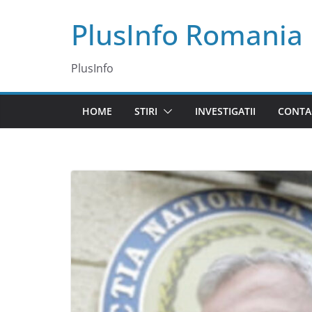
Skip
PlusInfo Romania
to
content
PlusInfo
HOME
STIRI
INVESTIGATII
CONTA