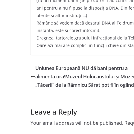
(La un moment dat niște procurori i-au confiscat
ani pentru a nu fi puse la dispoziția DNA. Din fe
oferite și altor instituții…)
Rămâne să vedem dacă dosarul DNA al Teldrum, luc
instanță, este și corect întocmit.
Dragnea, tartorele grupului infracțional de la 
Oare azi mai are complici în funcții cheie din st
Uniunea Europeană NU dă bani pentru a
alimenta ura!Muzeul Holocaustului și Muze
„Tăcerii” de la Râmnicu Sărat pot fi în oglindă
Leave a Reply
Your email address will not be published.
Requ