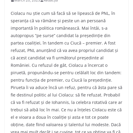
March 20, 2023
Redacția
Ciolacu nu știe cum să facă să se lipească de PNL, în
speranța că va rămâne și peste un an persoană
importantă în politica românească. Mai întâi, s-a
autopropus “pe surse” candidat la președinție din
partea coaliției, în tandem cu Ciucă – premier. A fost
refuzat, PNL anunțând că va avea propriul candidat și
că acest candidat va fi următorul președinte al
României. Cu refuzul de gât, Ciolacu a încercat o
piruetă, propunându-se pentru celălalt loc din tandem:
pentru funcția de premier, cu Ciucă la președinție.
Pirueta îi va aduce încă un refuz, pentru că ăsta pare să
fie destinul politic al lui Ciolacu: să fie refuzat. Probabil
că va fi refuzat și de Iohannis, la celebra rotativă care ar
trebui să aibă loc în mai. Ce nu a înțeles Ciolacu este că
el e vioara a doua în coaliție și asta e tot ce poate
obține, date fiind valoarea și talentul lui modeste. Dacă
vrea mai mult decât i se cuvine, tot ce va obține va fi că