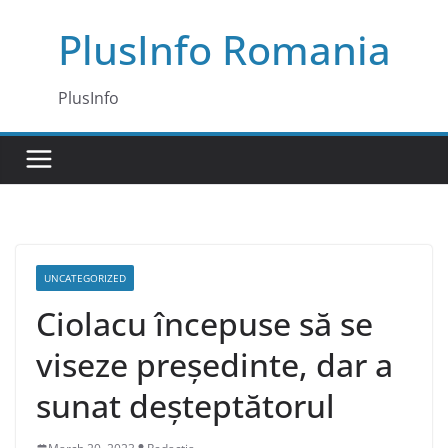
Skip
PlusInfo Romania
to
content
PlusInfo
UNCATEGORIZED
Ciolacu începuse să se
viseze președinte, dar a
sunat deșteptătorul