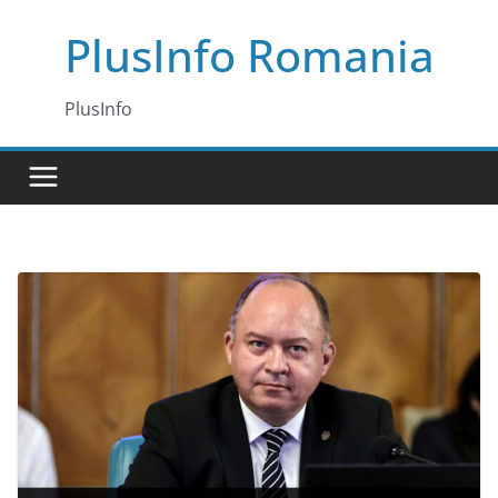
Skip
PlusInfo Romania
to
content
PlusInfo