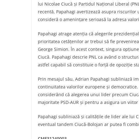
lui Nicolae Ciucă și Partidul Național Liberal (PNL
recentă, Papahagi avertizează asupra riscurilor 
consideră o amenințare serioasă la adresa valor
Papahagi atrage atenția că alegerile prezidențial
prioritatea cetățenilor ar trebui să fie prevenirea
George Simion. În acest context, singura opțiune
Ciucă. Papahagi descrie PNL ca având o structură 
astfel capabil să constituie o forță de opoziție st
Prin mesajul său, Adrian Papahagi subliniază impo
continuitatea valorilor europene și democratice. 
considerând că alegerea unui lider precum Ciucă
majoritate PSD-AUR și pentru a asigura un viito
Papahagi subliniază și calitățile de lider ale lui
eventual tandem Ciucă-Bolojan ar putea fi combin
CMF31240003