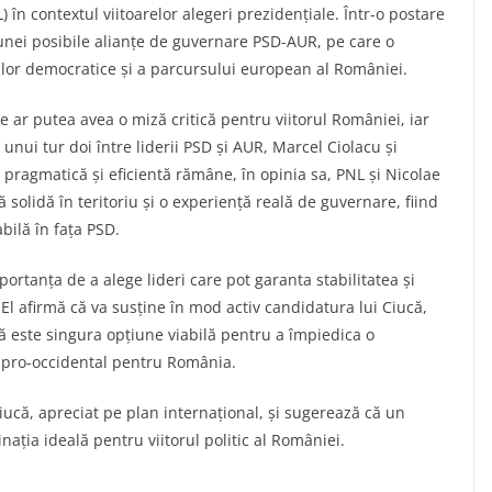
) în contextul viitoarelor alegeri prezidențiale. Într-o postare
unei posibile alianțe de guvernare PSD-AUR, pe care o
ilor democratice și a parcursului european al României.
e ar putea avea o miză critică pentru viitorul României, iar
 unui tur doi între liderii PSD și AUR, Marcel Ciolacu și
 pragmatică și eficientă rămâne, în opinia sa, PNL și Nicolae
solidă în teritoriu și o experiență reală de guvernare, fiind
abilă în fața PSD.
rtanța de a alege lideri care pot garanta stabilitatea și
El afirmă că va susține în mod activ candidatura lui Ciucă,
 este singura opțiune viabilă pentru a împiedica o
r pro-occidental pentru România.
 Ciucă, apreciat pe plan internațional, și sugerează că un
ația ideală pentru viitorul politic al României.