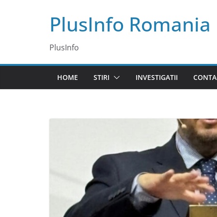
Skip
PlusInfo Romania
to
content
PlusInfo
HOME
STIRI
INVESTIGATII
CONTA