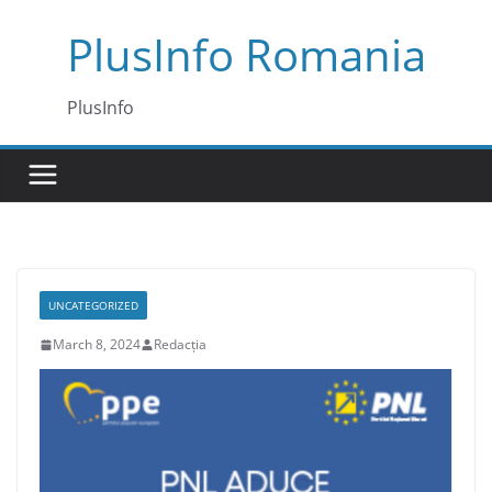
Skip
PlusInfo Romania
to
content
PlusInfo
UNCATEGORIZED
March 8, 2024
Redacția