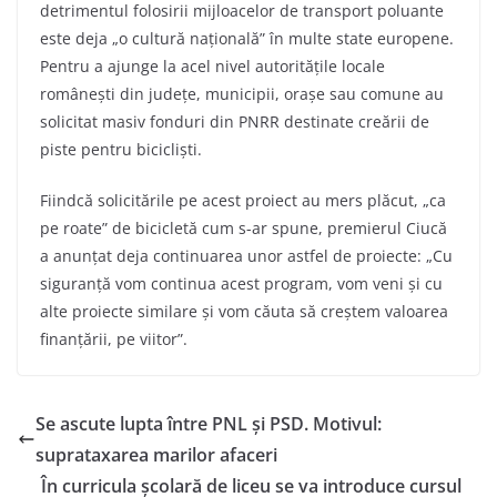
detrimentul folosirii mijloacelor de transport poluante
este deja „o cultură națională” în multe state europene.
Pentru a ajunge la acel nivel autoritățile locale
românești din județe, municipii, orașe sau comune au
solicitat masiv fonduri din PNRR destinate creării de
piste pentru bicicliști.
Fiindcă solicitările pe acest proiect au mers plăcut, „ca
pe roate” de bicicletă cum s-ar spune, premierul Ciucă
a anunțat deja continuarea unor astfel de proiecte: „Cu
siguranță vom continua acest program, vom veni și cu
alte proiecte similare și vom căuta să creștem valoarea
finanțării, pe viitor”.
Se ascute lupta între PNL și PSD. Motivul:
suprataxarea marilor afaceri
În curricula școlară de liceu se va introduce cursul