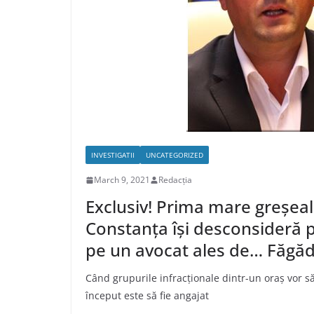
INVESTIGATII
UNCATEGORIZED
March 9, 2021
Redacția
Exclusiv! Prima mare greșeal
Constanța își desconsideră pr
pe un avocat ales de… Făgă
Când grupurile infracționale dintr-un oraș vor s
început este să fie angajat