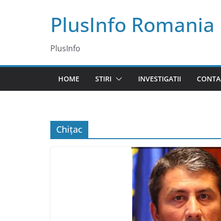
Skip
PlusInfo Romania
to
content
PlusInfo
HOME
STIRI
INVESTIGATII
CONTA
Chițac